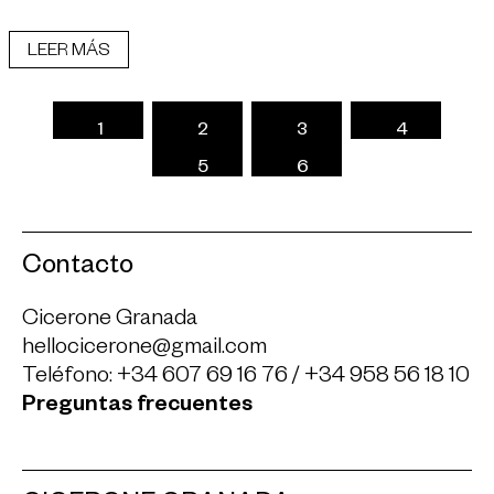
LEER MÁS
1
2
3
4
5
6
Contacto
Cicerone Granada
hellocicerone@gmail.com
Teléfono:
+34 607 69 16 76
/
+34 958 56 18 10
Preguntas frecuentes