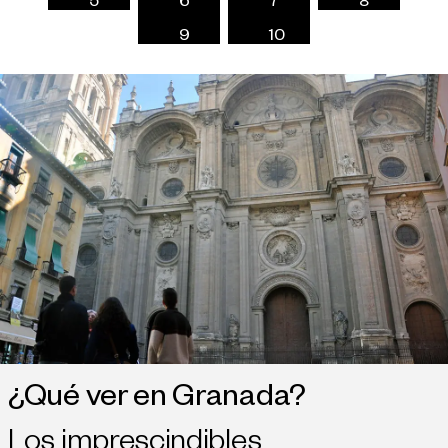
5
6
7
8
9
10
¿Qué ver en Granada?
Los imprescindibles