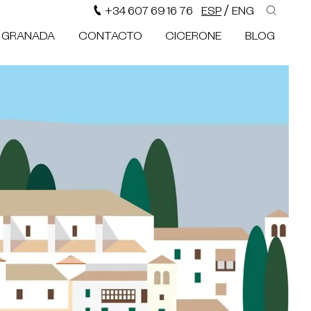
/
+34 607 69 16 76
ESP
ENG
N GRANADA
CONTACTO
CICERONE
BLOG