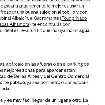
rece la pena caminarlas. Uno de los atractivos
pasear tranquilamente, lo mejor es usar un
 ofrezcan una
buena sujeción al tobillo y con
ubir al Albaicín, el Sacromonte (
Tour privado
iadas Alhambra
), te encontrarás con
deal es llevar un kit que incluya incluir
agua
as, apárcalo en las afueras o en el parking de
Las
mejores zonas para aparcar
están
ltad de Bellas Artes y del Centro Comercial
orte público
, ya sea por metro o por autobús.
anada
.
es y
es muy fácil llegar de un lugar a otro
. La