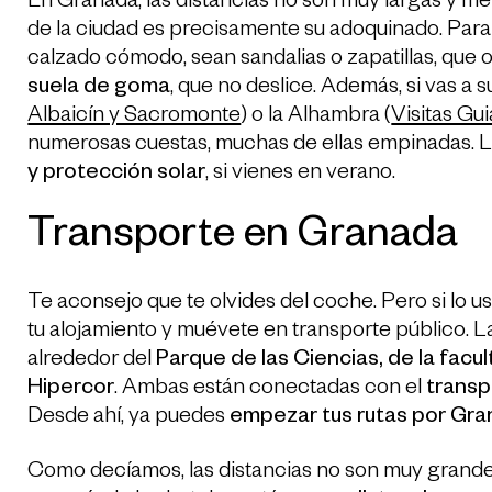
En Granada, las distancias no son muy largas y me
de la ciudad es precisamente su adoquinado. Para 
calzado cómodo, sean sandalias o zapatillas, que
suela de goma
, que no deslice. Además, si vas a s
Albaicín y Sacromonte
) o la Alhambra (
Visitas Gu
numerosas cuestas, muchas de ellas empinadas. Lo i
y protección solar
, si vienes en verano.
Transporte en Granada
Te aconsejo que te olvides del coche. Pero si lo us
tu alojamiento y muévete en transporte público. 
alrededor del
Parque de las Ciencias, de la facu
Hipercor
. Ambas están conectadas con el
transp
Desde ahí, ya puedes
empezar tus rutas por Gr
Como decíamos, las distancias no son muy grand