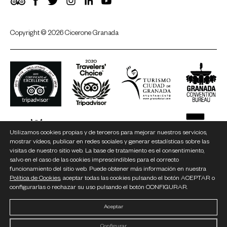
TripAdvisor
Facebook
Twitter
Instagram
LinkedIn
YouTube
Copyright © 2026 Cicerone Granada
Utilizamos cookies propias y de terceros para mejorar nuestros servicios,
mostrar vídeos, publicar en redes sociales y generar estadísticas sobre las
visitas de nuestro sitio web. La base de tratamiento es el consentimiento,
salvo en el caso de las cookies imprescindibles para el correcto
funcionamiento del sitio web. Puede obtener más información en nuestra
Política de Cookies
, aceptar todas las cookies pulsando el botón ACEPTAR o
configurarlas o rechazar su uso pulsando el botón CONFIGURAR.
Aceptar
Configurar