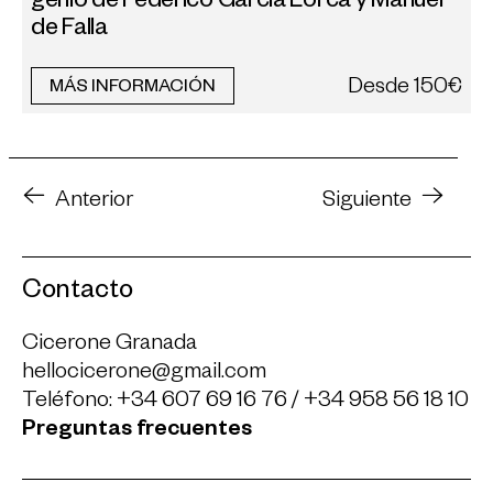
genio de Federico García Lorca y Manuel
de Falla
Desde
150€
MÁS INFORMACIÓN
Anterior
Siguiente
Contacto
Cicerone Granada
hellocicerone@gmail.com
Teléfono:
+34 607 69 16 76
/
+34 958 56 18 10
Preguntas frecuentes