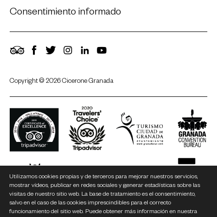
Consentimiento informado
TripAdvisor
Facebook
Twitter
Instagram
LinkedIn
YouTube
Copyright © 2026 Cicerone Granada
Utilizamos cookies propias y de terceros para mejorar nuestros servicios,
mostrar vídeos, publicar en redes sociales y generar estadísticas sobre las
visitas de nuestro sitio web. La base de tratamiento es el consentimiento,
salvo en el caso de las cookies imprescindibles para el correcto
funcionamiento del sitio web. Puede obtener más información en nuestra