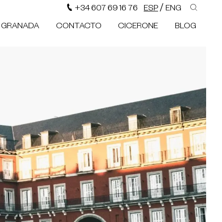
/
+34 607 69 16 76
ESP
ENG
N GRANADA
CONTACTO
CICERONE
BLOG