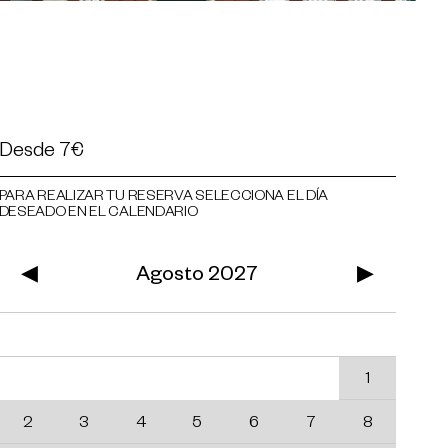
Desde
7€
PARA REALIZAR TU RESERVA SELECCIONA EL DÍA
DESEADO EN EL CALENDARIO
◀
Agosto 2027
▶
Lu
Ma
Mi
Ju
Vi
Sa
Do
1
2
3
4
5
6
7
8