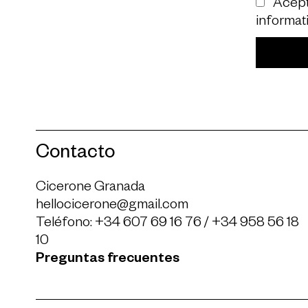
Acept
informat
Contacto
Cicerone Granada
hellocicerone@gmail.com
Teléfono:
+34 607 69 16 76
/
+34 958 56 18
10
Preguntas frecuentes