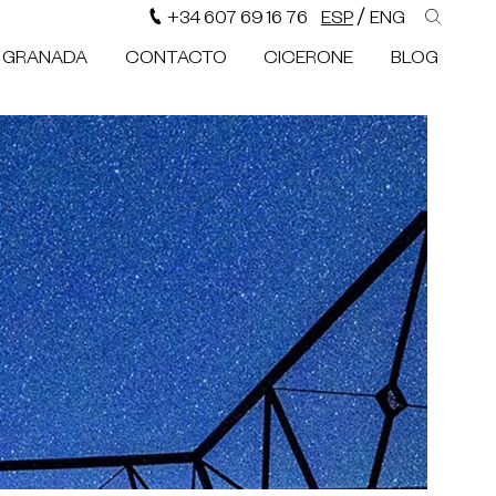
/
+34 607 69 16 76
ESP
ENG
N GRANADA
CONTACTO
CICERONE
BLOG