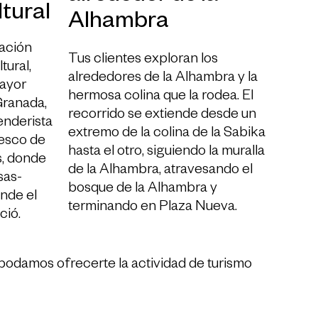
tural
Alhambra
nación
Tus clientes exploran los
tural,
alrededores de la Alhambra y la
mayor
hermosa colina que la rodea. El
Granada,
recorrido se extiende desde un
enderista
extremo de la colina de la Sabika
resco de
hasta el otro, siguiendo la muralla
s, donde
de la Alhambra, atravesando el
sas-
bosque de la Alhambra y
nde el
terminando en Plaza Nueva.
ció.
podamos ofrecerte la actividad de turismo